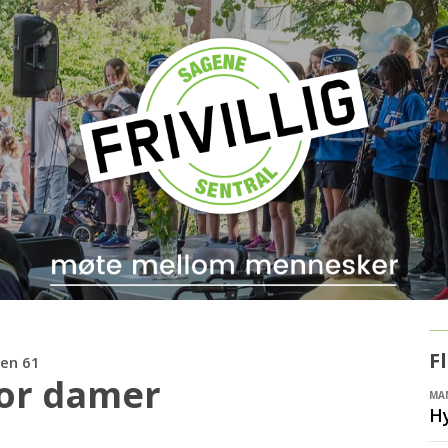
F
ien 61
for damer
MAN
H