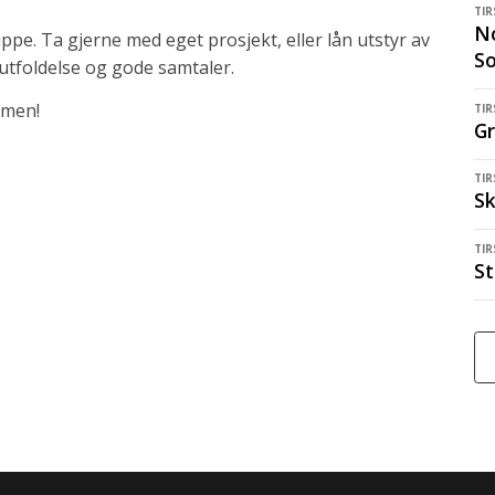
TIR
No
pe. Ta gjerne med eget prosjekt, eller lån utstyr av
S
 utfoldelse og gode samtaler.
mmen!
TIR
Gr
TIR
Sk
TIR
St